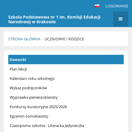
LOGOWANIE
Szkoła Podstawowa nr 1 im. Komisji Edukacji
Narodowej w Krakowie
STRONA GŁÓWNA
UCZNIOWIE I RODZICE
Uczniowie
Dzwonki
i
Rodzice
Plan lekcji
Kalendarz roku szkolnego
Wykaz podręczników
Wyprawka pierwszoklasisty
Konkursy kuratoryjne 2025/2026
Egzamin ósmoklasisty
Czasopismo szkolne - Literacka Jedyneczka