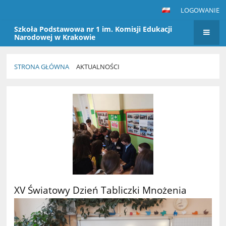
LOGOWANIE
Szkoła Podstawowa nr 1 im. Komisji Edukacji
Narodowej w Krakowie
STRONA GŁÓWNA
AKTUALNOŚCI
Aktualności
XV Światowy Dzień Tabliczki Mnożenia