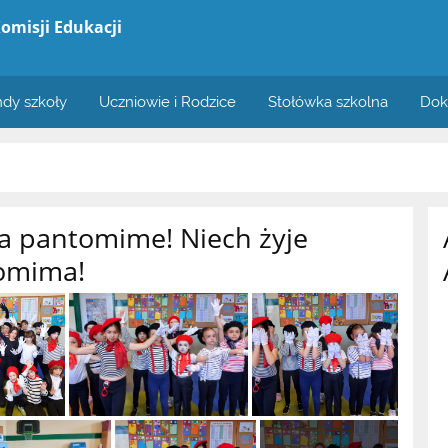
omisji Edukacji
dy szkoły
Uczniowie i Rodzice
Stołówka szkolna
Dok
la pantomime! Niech żyje
omima!