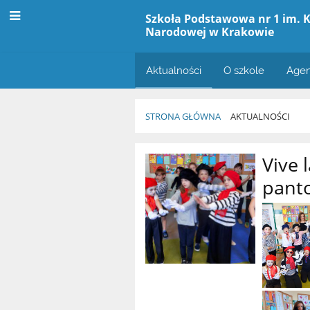
Szkoła Podstawowa nr 1 im. K
Narodowej w Krakowie
Aktualności
O szkole
Agen
STRONA GŁÓWNA
AKTUALNOŚCI
Aktualności
Vive 
pant