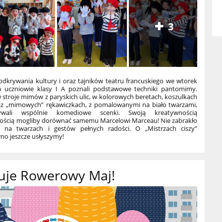
3
dkrywania kultury i oraz tajników teatru francuskiego we wtorek
a uczniowie klasy I A poznali podstawowe techniki pantomimy.
 stroje mimów z paryskich ulic, w kolorowych beretach, koszulkach
az „mimowych” rękawiczkach, z pomalowanymi na biało twarzami,
wywali wspólnie komediowe scenki. Swoją kreatywnością
ością mogliby dorównać samemu Marcelowi Marceau! Nie zabrakło
 na twarzach i gestów pełnych radości. O „Mistrzach ciszy”
wno jeszcze usłyszymy!
artuje Rowerowy Maj!