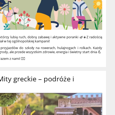
którzy lubią ruch, dobrą zabawę i aktywne poranki 🌿☀️Z radością
ał w tej ogólnopolskiej kampanii!
przyjazdów do szkoły na rowerach, hulajnogach i rolkach. Każdy
rody, ale przede wszystkim zdrowie, energia i świetny start dnia 💪
azem z nami! 🚴‍♂️
ity greckie – podróże i