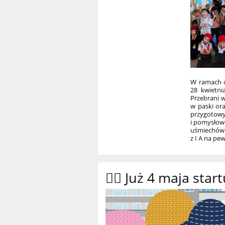
W ramach o
28 kwietni
Przebrani w
w paski or
przygoto
i pomysłow
uśmiechów
z I A na pe
🚴‍♀️ Już 4 maja st