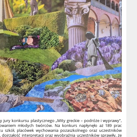
y jury konkursu plastycznego „Mity greckie – podróże i wyprawy”,
esowaniem młodych twórców. Na konkurs napłynęło aż 189 prac
stu szkół, placówek wychowania pozaszkolnego oraz uczestników
dojrzałość interpretacji oraz wyobraźnia uczestników sprawiły, że