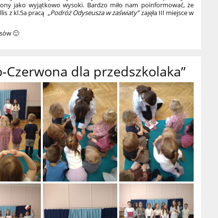
niony jako wyjątkowo wysoki. Bardzo miło nam poinformować, że
lis z kl.5a pracą
„Podróż Odyseusza w zaświaty”
zajęła III miejsce w
esów
🙂
o-Czerwona dla przedszkolaka”