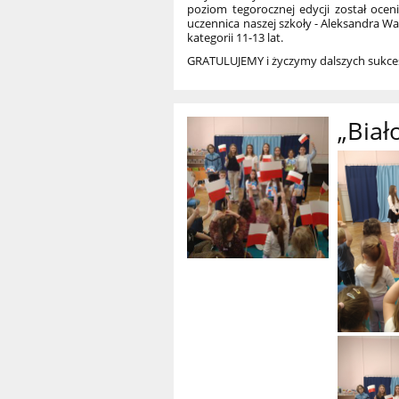
poziom tegorocznej edycji został oce
uczennica naszej szkoły - Aleksandra Wal
kategorii 11-13 lat.
GRATULUJEMY i życzymy dalszych sukc
„Biał