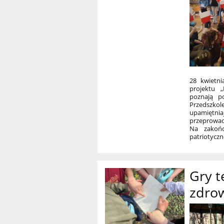
28 kwietni
projektu „
poznają p
Przedszkol
upamiętnia
przeprowa
Na zakońc
patriotyczne
Gry 
zdrow