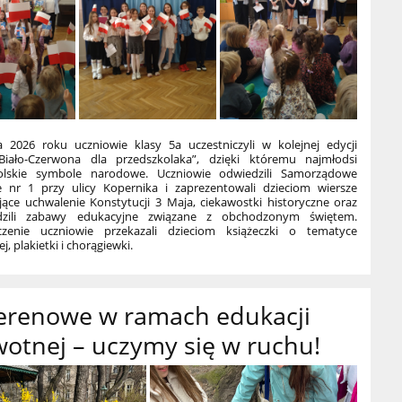
a 2026 roku uczniowie klasy 5a uczestniczyli w kolejnej edycji
Biało-Czerwona dla przedszkolaka”, dzięki któremu najmłodsi
olskie symbole narodowe. Uczniowie odwiedzili Samorządowe
e nr 1 przy ulicy Kopernika i zaprezentowali dzieciom wiersze
jące uchwalenie Konstytucji 3 Maja, ciekawostki historyczne oraz
dzili zabawy edukacyjne związane z obchodzonym świętem.
zenie uczniowie przekazali dzieciom książeczki o tematyce
j, plakietki i chorągiewki.
terenowe w ramach edukacji
otnej – uczymy się w ruchu!