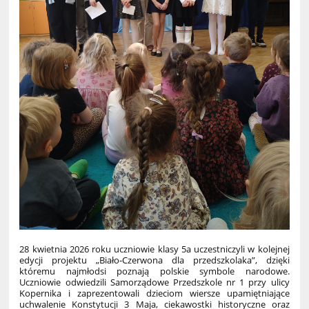
28 kwietnia 2026 roku uczniowie klasy 5a uczestniczyli w kolejnej
edycji projektu „Biało-Czerwona dla przedszkolaka”, dzięki
któremu najmłodsi poznają polskie symbole narodowe.
Uczniowie odwiedzili Samorządowe Przedszkole nr 1 przy ulicy
Kopernika i zaprezentowali dzieciom wiersze upamiętniające
uchwalenie Konstytucji 3 Maja, ciekawostki historyczne oraz