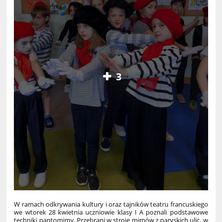
3
W ramach odkrywania kultury i oraz tajników teatru francuskiego
we wtorek 28 kwietnia uczniowie klasy I A poznali podstawowe
techniki pantomimy. Przebrani w stroje mimów z paryskich ulic, w