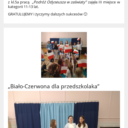
z kl.5a pracą
„Podróż Odyseusza w zaświaty”
zajęła III miejsce w
kategorii 11-13 lat.
GRATULUJEMY i życzymy dalszych sukcesów
🙂
„Biało-Czerwona dla przedszkolaka”