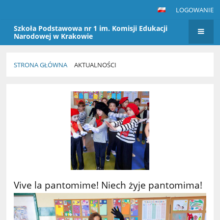
LOGOWANIE
Szkoła Podstawowa nr 1 im. Komisji Edukacji
Narodowej w Krakowie
STRONA GŁÓWNA
AKTUALNOŚCI
Aktualności
Vive la pantomime! Niech żyje pantomima!