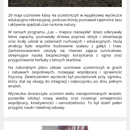
29 maja uczniowie klasy 4a uczestniczyli w wyjątkowej wycieczce
edukacyjno-rekreacyjnej, podczas której poznawali tajemnice lasu
i aktywnie spędzali czas na łonie natury.
W ramach programu „Las – miejsce niezwykłe” dzieci odkrywały
leśne zapachy, poznawały drzewa poprzez dotyk i obserwację
oraz brały udział w zadaniach ruchowych i edukacyjnych. Dużą
atrakcją było wspólne budowanie szałasu z gałęzi i traw.
Zainteresowaniem cieszyły się również zajęcia survivalowe,
obejmujące naukę bezpiecznego korzystania z ognia oraz
przygotowanie herbaty z leśnych skarbów.
Na naturalnym placu zabaw uczniowie uczestniczyli w grach
i zabawach zespołowych, rozwijając współpracę i sprawność
fizyczną. Zwieńczeniem wycieczki był poczęstunek przy ognisku,
który stał się okazją do integracji i odpoczynku po dniu pełnym
wrażeń.
Wycieczka dostarczyła uczniom wielu niezapomnianych wrażeń,
pozwoliła zdobyć nową wiedzę oraz rozwinąć umiejętności
współpracy, kreatywności i samodzielności. To był dzień pełen
przygód, nauki i świetnej zabawy.