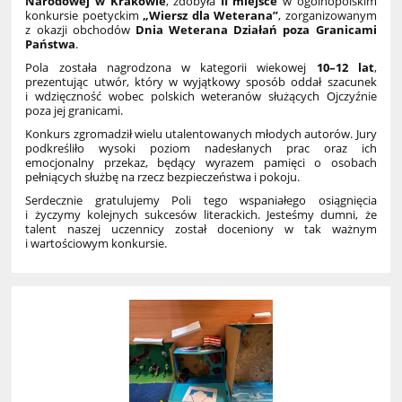
Narodowej w Krakowie
, zdobyła
II miejsce
w ogólnopolskim
konkursie poetyckim
„Wiersz dla Weterana”
, zorganizowanym
z okazji obchodów
Dnia Weterana Działań poza Granicami
Państwa
.
Pola została nagrodzona w kategorii wiekowej
10–12 lat
,
prezentując utwór, który w wyjątkowy sposób oddał szacunek
i wdzięczność wobec polskich weteranów służących Ojczyźnie
poza jej granicami.
Konkurs zgromadził wielu utalentowanych młodych autorów. Jury
podkreśliło wysoki poziom nadesłanych prac oraz ich
emocjonalny przekaz, będący wyrazem pamięci o osobach
pełniących służbę na rzecz bezpieczeństwa i pokoju.
Serdecznie gratulujemy Poli tego wspaniałego osiągnięcia
i życzymy kolejnych sukcesów literackich. Jesteśmy dumni, że
talent naszej uczennicy został doceniony w tak ważnym
i wartościowym konkursie.