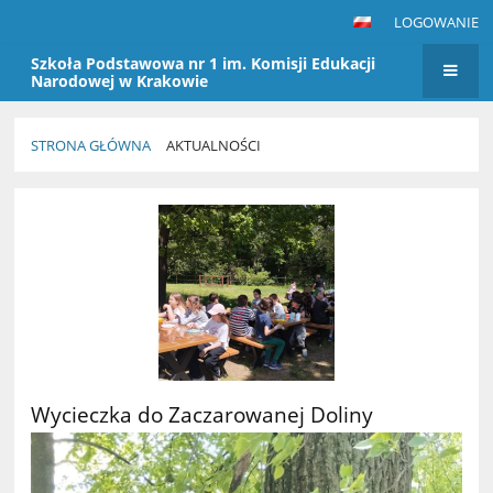
LOGOWANIE
Szkoła Podstawowa nr 1 im. Komisji Edukacji
Narodowej w Krakowie
STRONA GŁÓWNA
AKTUALNOŚCI
Aktualności
Wycieczka do Zaczarowanej Doliny