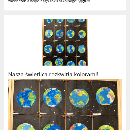
zakończenie wspólnego roku szkolnego! 🚀🏠🎨
Nasza świetlica rozkwitła kolorami!