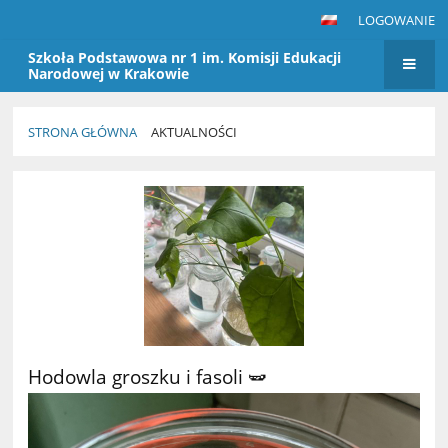
LOGOWANIE
Szkoła Podstawowa nr 1 im. Komisji Edukacji
Narodowej w Krakowie
STRONA GŁÓWNA
AKTUALNOŚCI
Aktualności
Hodowla groszku i fasoli 🫛