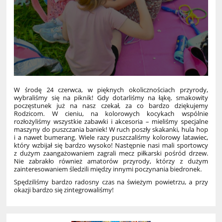
W środę 24 czerwca, w pięknych okolicznościach przyrody,
wybraliśmy się na piknik! Gdy dotarliśmy na łąkę, smakowity
poczęstunek już na nasz czekał, za co bardzo dziękujemy
Rodzicom. W cieniu, na kolorowych kocykach wspólnie
rozłożyliśmy wszystkie zabawki i akcesoria – mieliśmy specjalne
maszyny do puszczania baniek! W ruch poszły skakanki, hula hop
i a nawet bumerang. Wiele razy puszczaliśmy kolorowy latawiec,
który wzbijał się bardzo wysoko! Następnie nasi mali sportowcy
z dużym zaangażowaniem zagrali mecz piłkarski pośród drzew.
Nie zabrakło również amatorów przyrody, którzy z dużym
zainteresowaniem śledzili między innymi poczynania biedronek.
Spędziliśmy bardzo radosny czas na świeżym powietrzu, a przy
okazji bardzo się zintegrowaliśmy!