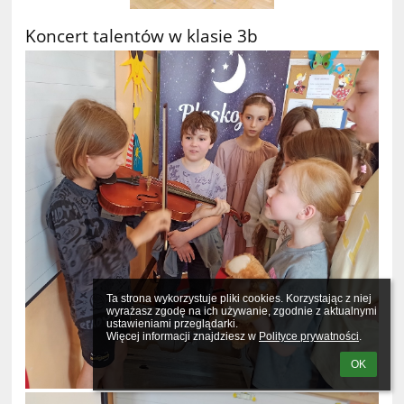
Koncert talentów w klasie 3b
Ta strona wykorzystuje pliki cookies. Korzystając z niej 
wyrażasz zgodę na ich używanie, zgodnie z aktualnymi 
ustawieniami przeglądarki.

Więcej informacji znajdziesz w 
Polityce prywatności
.
OK