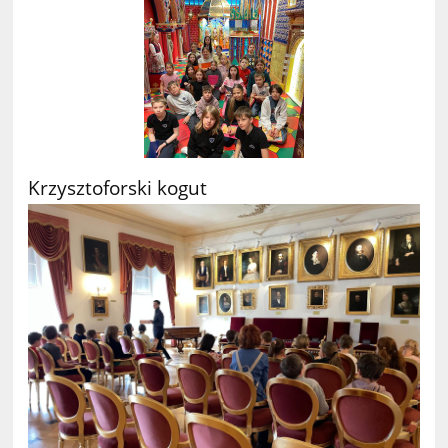
Krzysztoforski kogut