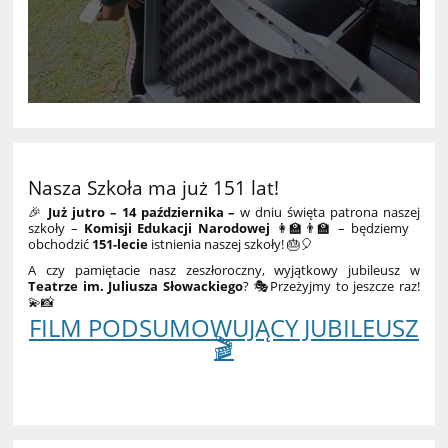
Nasza Szkoła ma już 151 lat!
🎉
Już jutro – 14 października –
w dniu święta patrona naszej
szkoły –
Komisji Edukacji Narodowej
👩‍🏫👨‍🏫 – będziemy
obchodzić
151-lecie
istnienia naszej szkoły! 🎂🎈
A czy pamiętacie nasz zeszłoroczny, wyjątkowy jubileusz w
Teatrze im. Juliusza Słowackiego
? 🎭Przeżyjmy to jeszcze raz!
💫📸
FILM PODSUMOWUJĄCY JUBILEUSZ
🎬