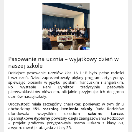
Pasowanie na ucznia – wyjątkowy dzień w
naszej szkole
Dzisiejsze pasowanie uczniów klas 1A i 1B było pełne radości
i wzruszeń. Dzieci zaprezentowały piękny program artystyczny,
śpiewając piosenki w języku polskim, francuskim i angielskim.
Po występie Pani Dyrektor tradycyjnie pasowała
pierwszoklasistów ołówkiem, oficjalnie przyjmując ich do grona
uczniów naszej szkoły.
Uroczystość miała szczególny charakter, ponieważ w tym dniu
obchodzimy
151. rocznicę istnienia szkoły
. Rada Rodziców
ufundowała wszystkim dzieciom
szkolne tarcze
,
a pamiątkowe
dyplomy
powstały dzięki zaangażowaniu Rodziców
– projekt graficzny przygotowała mama Oskara z klasy 6B,
a wydrukował je tata Jasia z klasy 3B.