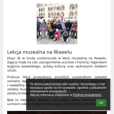
Lekcja muzealna na Wawelu
Klasa 3b w środę uczestniczyła w lekcji muzealnej na Wawelu.
Zajęcia miały na celu zaznajomienie uczniów z historią i legendami
wzgórza wawelskiego, polską kulturą oraz wybranymi dziełami
sztuki.
Podczas lekcji prowadzący przybliżył uczestnikom sylwetki
zarówno legendarnych, jak i historycznych postaci związanych
Ta strona wykorzystuje pliki cookies. Korzystając z niej 
z wawelską rezydencją. Uczniowie mogli z bliska zobaczyć cenne
wyrażasz zgodę na ich używanie, zgodnie z aktualnymi 
obiekty muzealne, które uświadomiły im wyjątkowość i znaczenie
ustawieniami przeglądarki.

Zamku Królewskiego na Wawelu.
Więcej informacji znajdziesz w 
Polityce prywatności
.
Była to niezwykle ciekawa i pouczająca lekcja, która pozwoliła
OK
uczniom odkryć bogactwo polskiego dziedzictwa narodowego.