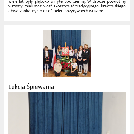
wiele lat były głęboko ukryte pod ziemią. W drodze powrotnej
wszyscy mieli możliwość skosztować tradycyjnego, krakowskiego
obwarzanka. Był to dzień pełen pozytywnych wrażeń!
Lekcja Śpiewania