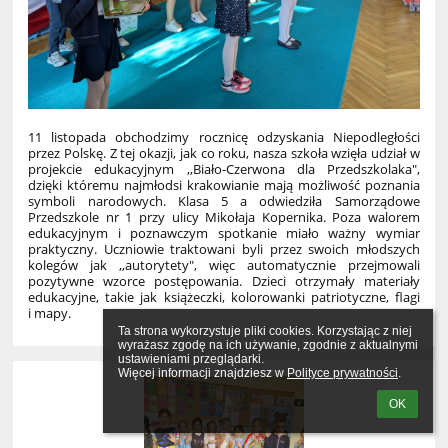
11 listopada obchodzimy rocznicę odzyskania Niepodległości
przez Polskę. Z tej okazji, jak co roku, nasza szkoła wzięła udział w
projekcie edukacyjnym ,,Biało-Czerwona dla Przedszkolaka",
dzięki któremu najmłodsi krakowianie mają możliwość poznania
symboli narodowych. Klasa 5 a odwiedziła Samorządowe
Przedszkole nr 1 przy ulicy Mikołaja Kopernika. Poza walorem
edukacyjnym i poznawczym spotkanie miało ważny wymiar
praktyczny. Uczniowie traktowani byli przez swoich młodszych
kolegów jak ,,autorytety", więc automatycznie przejmowali
pozytywne wzorce postępowania. Dzieci otrzymały materiały
edukacyjne, takie jak książeczki, kolorowanki patriotyczne, flagi
i mapy.
Ta strona wykorzystuje pliki cookies. Korzystając z niej 
wyrażasz zgodę na ich używanie, zgodnie z aktualnymi 
ustawieniami przeglądarki.

Więcej informacji znajdziesz w 
Polityce prywatności
.
OK