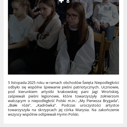
8
5 listopada 2025 roku w ramach obchodów Święta Niepodległości
odbyło się wspólne śpiewanie pieśni patriotycznych. Uczniowie,
pod kierunkiem artystki krakowskiej pani Jagi Wrońskiej,
zaśpiewali pieśni legionowe, które towarzyszyły żołnierzom
walczącym o niepodległość Polski m.in.: „My Pierwsza Brygada”,
„Białe róże”, „Kadrówka”. Podczas uroczystości artystce
towarzyszyła na skrzypcach jej córka Marysia. Na zakończenie
wszyscy wspólnie odśpiewali Hymn Polski.