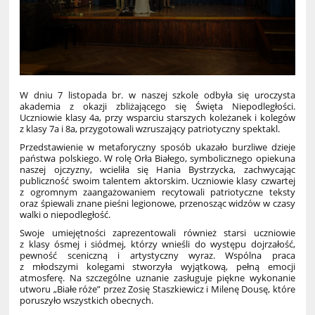
W dniu 7 listopada br. w naszej szkole odbyła się uroczysta
akademia z okazji zbliżającego się Święta Niepodległości.
Uczniowie klasy 4a, przy wsparciu starszych koleżanek i kolegów
z klasy 7a i 8a, przygotowali wzruszający patriotyczny spektakl.
Przedstawienie w metaforyczny sposób ukazało burzliwe dzieje
państwa polskiego. W rolę Orła Białego, symbolicznego opiekuna
naszej ojczyzny, wcieliła się Hania Bystrzycka, zachwycając
publiczność swoim talentem aktorskim. Uczniowie klasy czwartej
z ogromnym zaangażowaniem recytowali patriotyczne teksty
oraz śpiewali znane pieśni legionowe, przenosząc widzów w czasy
walki o niepodległość.
Swoje umiejętności zaprezentowali również starsi uczniowie
z klasy ósmej i siódmej, którzy wnieśli do występu dojrzałość,
pewność sceniczną i artystyczny wyraz. Wspólna praca
z młodszymi kolegami stworzyła wyjątkową, pełną emocji
atmosferę. Na szczególne uznanie zasługuje piękne wykonanie
utworu „Białe róże” przez Zosię Staszkiewicz i Milenę Dousę, które
poruszyło wszystkich obecnych.