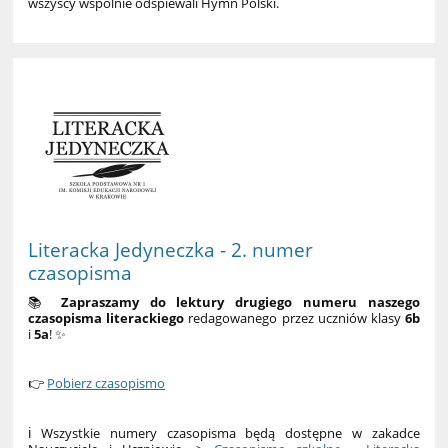
wszyscy wspólnie odśpiewali Hymn Polski.
Literacka Jedyneczka - 2. numer
czasopisma
📚
Zapraszamy do lektury drugiego numeru naszego
czasopisma literackiego
redagowanego przez uczniów klasy
6b
i
5a
! ✨
👉
Pobierz czasopismo
ℹ️ Wszystkie numery czasopisma będą dostępne w zakadce