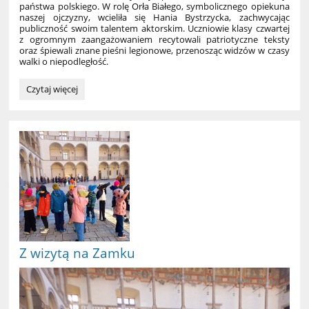
państwa polskiego. W rolę Orła Białego, symbolicznego opiekuna
naszej ojczyzny, wcieliła się Hania Bystrzycka, zachwycając
publiczność swoim talentem aktorskim. Uczniowie klasy czwartej
z ogromnym zaangażowaniem recytowali patriotyczne teksty
oraz śpiewali znane pieśni legionowe, przenosząc widzów w czasy
walki o niepodległość.
Niepodległość
Czytaj więcej
w
cieniu
skrzydeł
Orła
Białego:
Z wizytą na Zamku