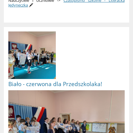
Nauczyciele i Uczniowie ->
Czasopismo szkolne - Literacka
Jedyneczka
🖋️
Biało - czerwona dla Przedszkolaka!