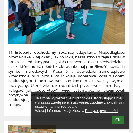
11 listopada obchodzimy rocznicę odzyskania Niepodległości
przez Polskę. Z tej okazji, jak co roku, nasza szkoła wzięła udział w
projekcie edukacyjnym ,,Biało-Czerwona dla Przedszkolaka",
dzięki któremu najmłodsi krakowianie mają możliwość poznania
symboli narodowych. Klasa 5 a odwiedziła Samorządowe
Przedszkole nr 1 przy ulicy Mikołaja Kopernika. Poza walorem
edukacyjnym i poznawczym spotkanie miało ważny wymiar
praktyczny. Uczniowie traktowani byli przez swoich młodszych
kolegów jak ,,autorytety", więc automatycznie przejmowali
pozytywne wzorce postępowania. Dzieci otrzymały materiały
Ta strona wykorzystuje pliki cookies. Korzystając z niej 
edukacyjne, takie jak książeczki, kolorowanki patriotyczne, flagi
wyrażasz zgodę na ich używanie, zgodnie z aktualnymi 
i mapy.
ustawieniami przeglądarki.

Więcej informacji znajdziesz w 
Polityce prywatności
.
OK