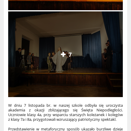
7
W dniu 7 listopada br. w naszej szkole odbyła się uroczysta
akademia z okazji zbliżającego się Święta Niepodległości.
Uczniowie klasy 4a, przy wsparciu starszych koleżanek i kolegów
z klasy 7a i 8a, przygotowali wzruszający patriotyczny spektakl.
Przedstawienie w metaforyczny sposób ukazało burzliwe dzieje