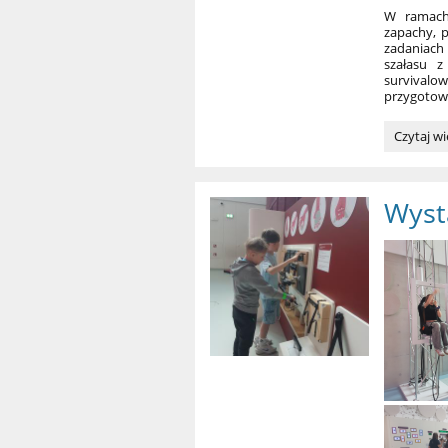
W ramach 
zapachy, 
zadaniach
szałasu z
survivalo
przygotowa
Wycieczk
Czytaj wi
do
Zaczarow
Doliny:
Wyst