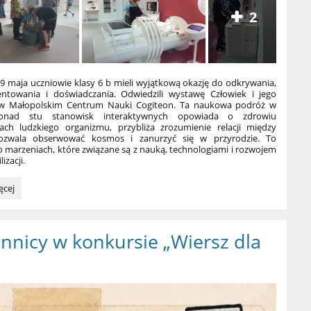
2
9 maja uczniowie klasy 6 b mieli wyjątkową okazję do odkrywania,
ntowania i doświadczania. Odwiedzili wystawę Człowiek i jego
w Małopolskim Centrum Nauki Cogiteon. Ta naukowa podróż w
onad stu stanowisk interaktywnych opowiada o zdrowiu
cach ludzkiego organizmu, przybliża zrozumienie relacji między
pozwala obserwować kosmos i zanurzyć się w przyrodzie. To
 marzeniach, które związane są z nauką, technologiami i rozwojem
izacji.
ęcej
k
nnicy w konkursie „Wiersz dla
":