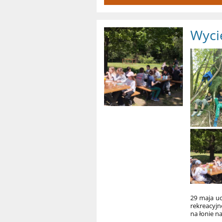
Wyci
29 maja uc
rekreacyjn
na łonie n