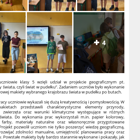
4
zniowie klasy 5 wzięli udział w projekcie geograficznym pt.
y świata, czyli świat w pudełku”. Zadaniem uczniów było wykonanie
rowej makiety wybranego krajobrazu świata w pudełku po butach.
acy uczniowie wykazali się dużą kreatywnością i pomysłowością. W
kietach przedstawili charakterystyczne elementy przyrody,
ć, zwierzęta oraz warunki klimatyczne występujące w różnych
 świata. Do wykonania prac wykorzystali m.in. papier kolorowy,
ę, farby, materiały naturalne oraz własnoręcznie przygotowane
Projekt pozwolił uczniom nie tylko poszerzyć wiedzę geograficzną,
 rozwijać zdolności manualne, umiejętność planowania pracy oraz
. Powstałe makiety były bardzo starannie wykonane i pokazały, jak