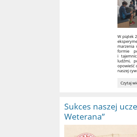
W piątek 2
eksperyme
marzenia 
formie p
i tajemni
ludźmi, 
opowieść o
naszej cywil
Wystawa
Czytaj wi
"Człowie
i
jego
Sukces naszej ucze
marzenia
Weterana”