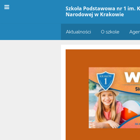
Szkoła Podstawowa nr 1 im. K
Narodowej w Krakowie
Aktualności
O szkole
Agen
Strona
główna