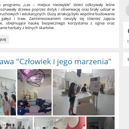
programu „Las – miejsce niezwykłe” dzieci odkrywały leśne
poznawały drzewa poprzez dotyk i obserwację oraz brały udział w
 ruchowych i edukacyjnych. Dużą atrakcją było wspólne budowanie
 gałęzi i traw. Zainteresowaniem cieszyły się również zajęcia
we, obejmujące naukę bezpiecznego korzystania z ognia oraz
nie herbaty z leśnych skarbów.
a
ęcej
anej
awa "Człowiek i jego marzenia"