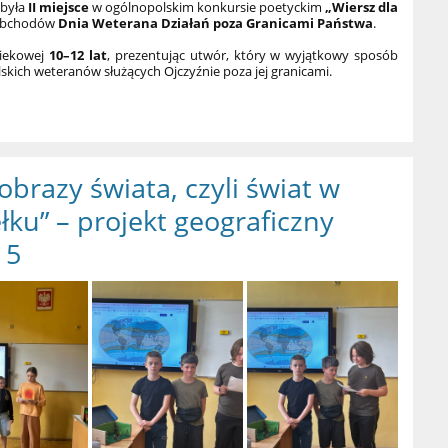
obyła
II miejsce
w ogólnopolskim konkursie poetyckim
„Wiersz dla
 obchodów
Dnia Weterana Działań poza Granicami Państwa
.
iekowej
10–12 lat
, prezentując utwór, który w wyjątkowy sposób
skich weteranów służących Ojczyźnie poza jej granicami.
obrazy świata, czyli świat w
łku” – projekt geograficzny
 5