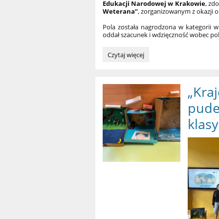
Edukacji Narodowej w Krakowie
, zd
Weterana”
, zorganizowanym z okazji
Pola została nagrodzona w kategorii w
oddał szacunek i wdzięczność wobec pol
Sukces
Czytaj więcej
naszej
uczennicy
w
„Kraj
konkursie
„Wiersz
pude
dla
Weterana”:
klasy