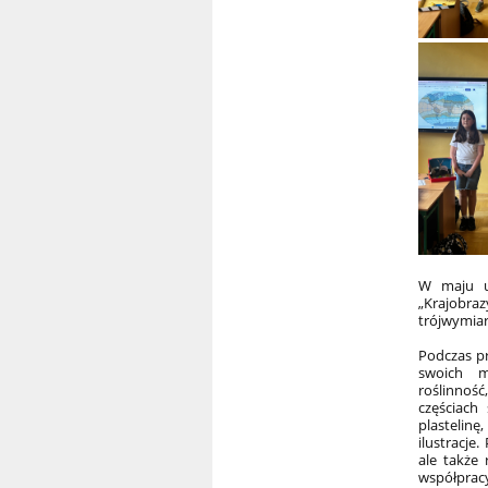
W maju uc
„Krajobraz
trójwymia
Podczas pr
swoich ma
roślinnoś
częściach
plastelin
ilustracje.
ale także
współpracy